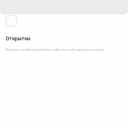
Открытки
Материал: дизайнерская бумага. Цветность 4+0, скругление уголков.