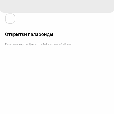
Открытки палароиды
Материал: картон. Цветность 4+1. Частичный УФ лак.