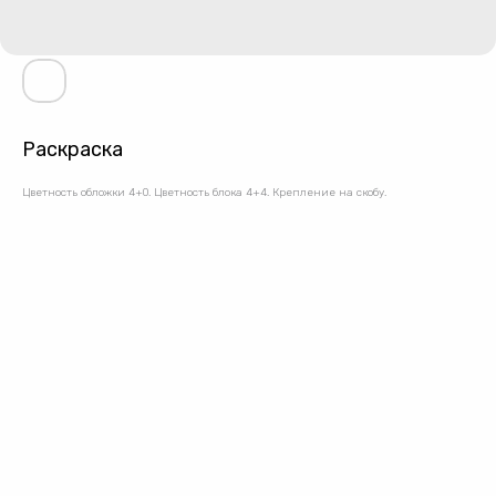
Раскраска
Цветность обложки 4+0. Цветность блока 4+4. Крепление на скобу.