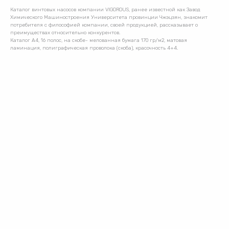
Каталог винтовых насосов компании VIGOROUS, ранее известной как Завод
Химического Машиностроения Университета провинции Чжэцзян, знакомит
потребителя с философией компании, своей продукцией, рассказывает о
преимуществах относительно конкурентов.
Каталог А4, 16 полос, на скобе- мелованная бумага 170 гр/м2, матовая
ламинация, полиграфическая проволока (скоба), красочность 4+4.